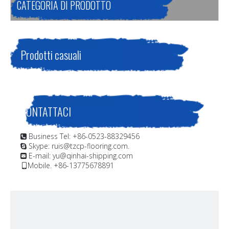
CATEGORIA DI PRODOTTO
Prodotti casuali
CONTATTACI
Business Tel: +86-0523-88329456

Skype: ruis@tzcp-flooring.com.

E-mail:
yu@qinhai-shipping.com

Mobile. +86-13775678891
