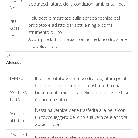
CAZIO
apparecchiature, delle condizioni ambientali, ecc.
NE
Il più sottile mostrato sulla scheda tecnica del
PIÙ
prodotto è adatto per sottile ning o come
SOTTI
strumento pulito.
LE
Alcuni prodotti, tuttavia, non richiedono diluizione
in applicazione.
Q
Alesco.
TEMPO
Il tempo citato è il tempo di asciugatura per il
DI
film di vernice quando il circostante ha una
ASCIUGA
buona ventilazione. La definizione delle tre fasi
TURA
è quotata sotto:
Nessuna vernice viene trasferita alla pelle con
Asciutto
un tocco leggero del dito e la vernice è ancora
al tatto
appiccicosa.
Dry Hard.