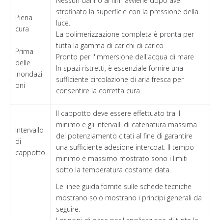
Nessun danno al film avviene dopo aver
strofinato la superficie con la pressione della
Piena
luce.
cura
La polimerizzazione completa è pronta per
tutta la gamma di carichi di carico
Prima
Pronto per l'immersione dell'acqua di mare
delle
In spazi ristretti, è essenziale fornire una
inondazi
sufficiente circolazione di aria fresca per
oni
consentire la corretta cura.
Il cappotto deve essere effettuato tra il
minimo e gli intervalli di catenatura massima
Intervallo
del potenziamento citati al fine di garantire
di
una sufficiente adesione intercoat. Il tempo
cappotto
minimo e massimo mostrato sono i limiti
sotto la temperatura costante data.
Le linee guida fornite sulle schede tecniche
mostrano solo mostrano i principi generali da
seguire.