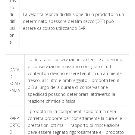
Tas
so
di
La velocità teorica di diffusione di un prodotto in un
diff
determinato spessore del film secco (DFT) può
usi
essere calcolato utilizzando SVR:
on
e
La durata di conservazione si riferisce al periodo
di conservazione massimo consigliato. Tutti i
DATA
contenitori devono essere tenuti in un ambiente
DI
fresco, asciutto e ombreggiato. I prodotti tenuti
SCAD
più a lungo della durata di conservazione
ENZA
specificati possono deteriorarsi attraverso la
reazione chimica o fisica.
I prodotti multi-componenti sono forniti nella
RAPP
corretta proporre per correttamente la cura e le
ORTO
prestazioni ottimali. Il rapporto di miscelazione
DI
deve essere segnato rigorosamente e il prodotto