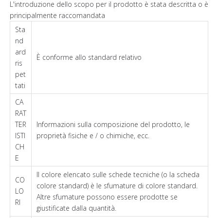
L'introduzione dello scopo per il prodotto è stata descritta o è
principalmente raccomandata
Sta
nd
ard
È conforme allo standard relativo
ris
pet
tati
CA
RAT
TER
Informazioni sulla composizione del prodotto, le
ISTI
proprietà fisiche e / o chimiche, ecc.
CH
E
Il colore elencato sulle schede tecniche (o la scheda
CO
colore standard) è le sfumature di colore standard.
LO
Altre sfumature possono essere prodotte se
RI
giustificate dalla quantità.