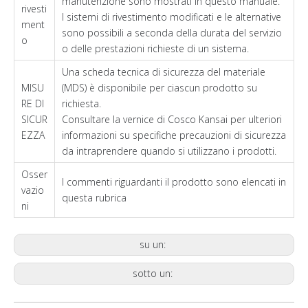
manutenzione sono mostrati in questo manuale.
rivesti
I sistemi di rivestimento modificati e le alternative
ment
sono possibili a seconda della durata del servizio
o
o delle prestazioni richieste di un sistema.
Una scheda tecnica di sicurezza del materiale
MISU
(MDS) è disponibile per ciascun prodotto su
RE DI
richiesta.
SICUR
Consultare la vernice di Cosco Kansai per ulteriori
EZZA
informazioni su specifiche precauzioni di sicurezza
da intraprendere quando si utilizzano i prodotti.
Osser
I commenti riguardanti il ​​prodotto sono elencati in
vazio
questa rubrica
ni
su un:
sotto un: