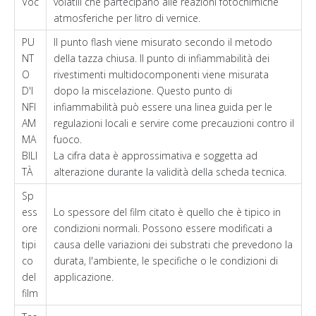
Voc
volatili che partecipano alle reazioni fotochimiche
atmosferiche per litro di vernice.
PU
Il punto flash viene misurato secondo il metodo
NT
della tazza chiusa. Il punto di infiammabilità dei
O
rivestimenti multidocomponenti viene misurata
D'I
dopo la miscelazione. Questo punto di
NFI
infiammabilità può essere una linea guida per le
AM
regulazioni locali e servire come precauzioni contro il
MA
fuoco.
BILI
La cifra data è approssimativa e soggetta ad
TÀ
alterazione durante la validità della scheda tecnica.
Sp
ess
Lo spessore del film citato è quello che è tipico in
ore
condizioni normali. Possono essere modificati a
tipi
causa delle variazioni dei substrati che prevedono la
co
durata, l'ambiente, le specifiche o le condizioni di
del
applicazione.
film