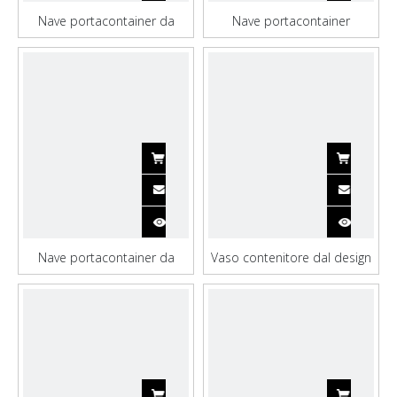
Nave portacontainer da
Nave portacontainer
10.000 tonnellate con
multiuso ultra grande per il
attrezzatura di ancoraggio
trasporto
Nave portacontainer da
Vaso contenitore dal design
trasporto personalizzata da
moderno con coperchio in
5.000 tonnellate
metallo per cemento