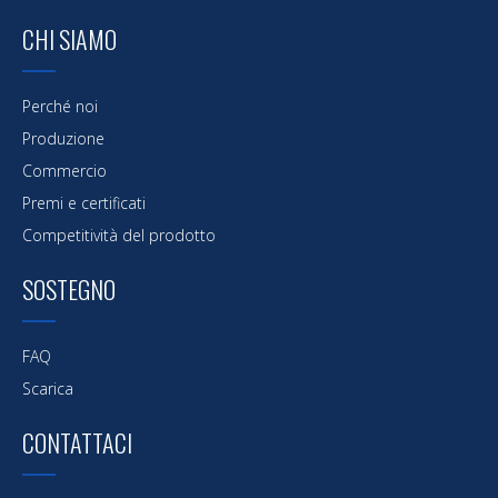
Nave portacontainer da 5.000 tonnellate
CHI SIAMO
nave portacontainer
Perché noi
nave portacontainer da trasporto
Produzione
Nave portacontainer da 10.000 tonnellate
Commercio
nave portacontainer in acciaio
Premi e certificati
Nave portacontainer personalizzata
Competitività del prodotto
SOSTEGNO
FAQ
Scarica
CONTATTACI