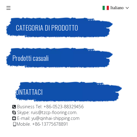
Italiano
CATEGORIA DI PRODOTTO
Prodotti casuali
CONTATTACI
Business Tel: +86-0523-88329456

Skype: ruis@tzcp-flooring.com.

E-mail:
yu@qinhai-shipping.com

Mobile. +86-13775678891
