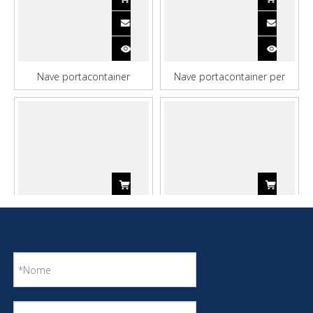
Nave portacontainer
Nave portacontainer per
personalizzata del cantiere
trasporto marino ultra
navale Qinhai per il
grande
trasporto
Grande contenitore in
Nave porta-container per
acciaio inossidabile per lo
carbone in acciaio da 15.000
stoccaggio
tonnellate