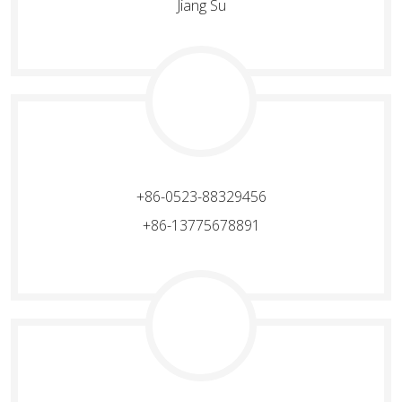
Jiang Su
+86-0523-88329456
+86-13775678891