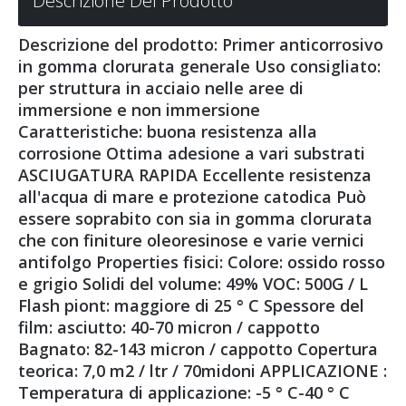
Descrizione Del Prodotto
Descrizione del prodotto: Primer anticorrosivo
in gomma clorurata generale Uso consigliato:
per struttura in acciaio nelle aree di
immersione e non immersione
Caratteristiche: buona resistenza alla
corrosione Ottima adesione a vari substrati
ASCIUGATURA RAPIDA Eccellente resistenza
all'acqua di mare e protezione catodica Può
essere soprabito con sia in gomma clorurata
che con finiture oleoresinose e varie vernici
antifolgo Properties fisici: Colore: ossido rosso
e grigio Solidi del volume: 49% VOC: 500G / L
Flash piont: maggiore di 25 ° C Spessore del
film: asciutto: 40-70 micron / cappotto
Bagnato: 82-143 micron / cappotto Copertura
teorica: 7,0 m2 / ltr / 70midoni APPLICAZIONE :
Temperatura di applicazione: -5 ° C-40 ° C