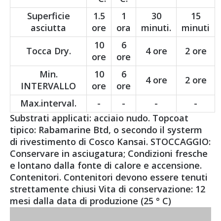
Superficie
1.5
1
30
15
asciutta
ore
ora
minuti.
minuti
10
6
Tocca Dry.
4 ore
2 ore
ore
ore
Min.
10
6
4 ore
2 ore
INTERVALLO
ore
ore
Max.interval.
-
-
-
-
Substrati applicati: acciaio nudo. Topcoat
tipico: Rabamarine Btd, o secondo il systerm
di rivestimento di Cosco Kansai. STOCCAGGIO:
Conservare in asciugatura; Condizioni fresche
e lontano dalla fonte di calore e accensione.
Contenitori. Contenitori devono essere tenuti
strettamente chiusi Vita di conservazione: 12
mesi dalla data di produzione (25 ° C)