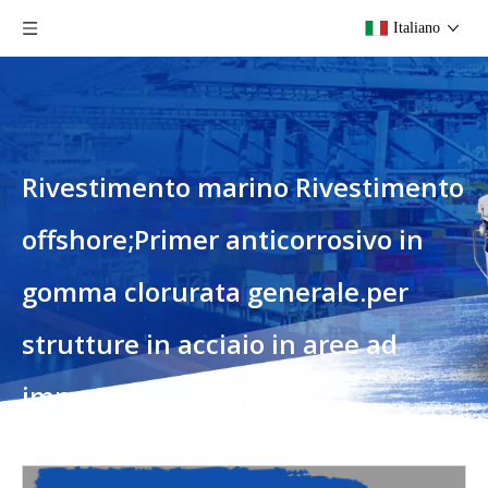
Italiano
Rivestimento marino Rivestimento
offshore;Primer anticorrosivo in
gomma clorurata generale.per
strutture in acciaio in aree ad
immersione e non.
Tu sei qui:
Casa
»
Prodotti
»
Rivestimento marino
Rivestimento offshore;Primer anticorrosivo in gomma clorurata