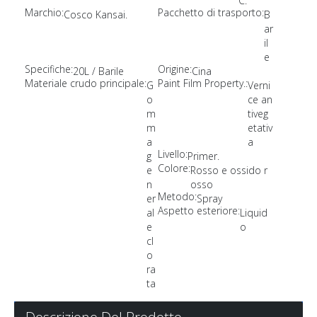
C.
Marchio:
Pacchetto di trasporto:
Cosco Kansai.
B
ar
il
e
Specifiche:
Origine:
20L / Barile
Cina
Materiale crudo principale:
Paint Film Property.:
G
Verni
o
ce an
m
tiveg
m
etativ
a
a
Livello:
g
Primer.
Colore:
e
Rosso e ossido r
n
osso
Metodo:
er
Spray
Aspetto esteriore:
al
Liquid
e
o
cl
o
ra
ta