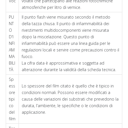
Voc
volatili che partecipano alle reazioni fotochimiche
atmosferiche per litro di vernice.
PU
Il punto flash viene misurato secondo il metodo
NT
della tazza chiusa. Il punto di infiammabilità dei
O
rivestimenti multidocomponenti viene misurata
D'I
dopo la miscelazione. Questo punto di
NFI
infiammabilità può essere una linea guida per le
AM
regulazioni locali e servire come precauzioni contro il
MA
fuoco.
BILI
La cifra data è approssimativa e soggetta ad
TÀ
alterazione durante la validità della scheda tecnica.
Sp
ess
Lo spessore del film citato è quello che è tipico in
ore
condizioni normali. Possono essere modificati a
tipi
causa delle variazioni dei substrati che prevedono la
co
durata, l'ambiente, le specifiche o le condizioni di
del
applicazione.
film