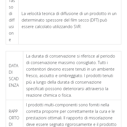
Tas
so
di
La velocità teorica di diffusione di un prodotto in un
diff
determinato spessore del film secco (DFT) può
usi
essere calcolato utilizzando SVR:
on
e
La durata di conservazione si riferisce al periodo
di conservazione massimo consigliato. Tutti i
DATA
contenitori devono essere tenuti in un ambiente
DI
fresco, asciutto e ombreggiato. I prodotti tenuti
SCAD
più a lungo della durata di conservazione
ENZA
specificati possono deteriorarsi attraverso la
reazione chimica o fisica.
I prodotti multi-componenti sono forniti nella
RAPP
corretta proporre per correttamente la cura e le
ORTO
prestazioni ottimali. Il rapporto di miscelazione
DI
deve essere segnato rigorosamente e il prodotto