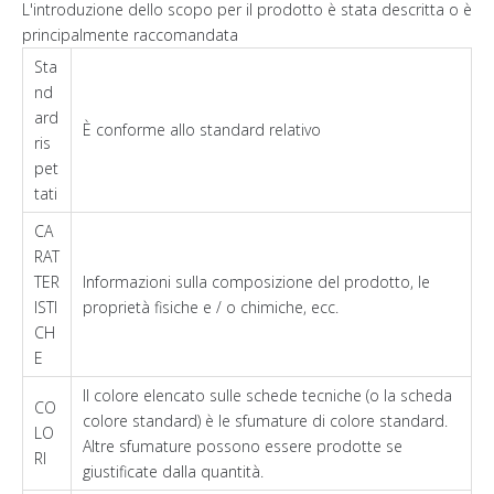
L'introduzione dello scopo per il prodotto è stata descritta o è
principalmente raccomandata
Sta
nd
ard
È conforme allo standard relativo
ris
pet
tati
CA
RAT
TER
Informazioni sulla composizione del prodotto, le
ISTI
proprietà fisiche e / o chimiche, ecc.
CH
E
Il colore elencato sulle schede tecniche (o la scheda
CO
colore standard) è le sfumature di colore standard.
LO
Altre sfumature possono essere prodotte se
RI
giustificate dalla quantità.