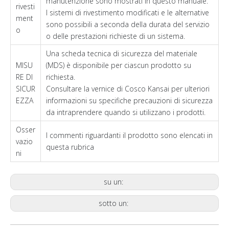
manutenzione sono mostrati in questo manuale.
rivesti
I sistemi di rivestimento modificati e le alternative
ment
sono possibili a seconda della durata del servizio
o
o delle prestazioni richieste di un sistema.
Una scheda tecnica di sicurezza del materiale
MISU
(MDS) è disponibile per ciascun prodotto su
RE DI
richiesta.
SICUR
Consultare la vernice di Cosco Kansai per ulteriori
EZZA
informazioni su specifiche precauzioni di sicurezza
da intraprendere quando si utilizzano i prodotti.
Osser
I commenti riguardanti il ​​prodotto sono elencati in
vazio
questa rubrica
ni
su un:
sotto un: