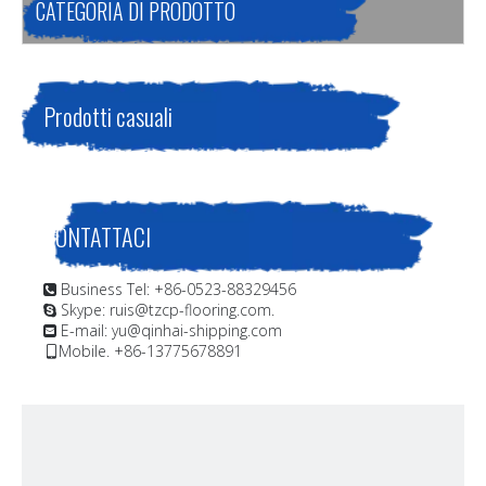
CATEGORIA DI PRODOTTO
Prodotti casuali
CONTATTACI
Business Tel: +86-0523-88329456

Skype: ruis@tzcp-flooring.com.

E-mail:
yu@qinhai-shipping.com

Mobile. +86-13775678891
