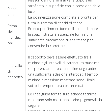
Nessun danno al film avviene dopo aver
strofinato la superficie con la pressione della
Piena
luce.
cura
La polimerizzazione completa è pronta per
tutta la gamma di carichi di carico
Prima
Pronto per l'immersione dell'acqua di mare
delle
In spazi ristretti, è essenziale fornire una
inondazi
sufficiente circolazione di aria fresca per
oni
consentire la corretta cura.
Il cappotto deve essere effettuato tra il
minimo e gli intervalli di catenatura massima
Intervallo
del potenziamento citati al fine di garantire
di
una sufficiente adesione intercoat. Il tempo
cappotto
minimo e massimo mostrato sono i limiti
sotto la temperatura costante data.
Le linee guida fornite sulle schede tecniche
mostrano solo mostrano i principi generali da
seguire.